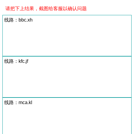
请把下上结果，截图给客服以确认问题
线路：bbc.xh
线路：kfc.jf
线路：mca.kl