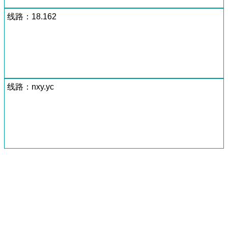
线路：18.162
线路：nxy.yc